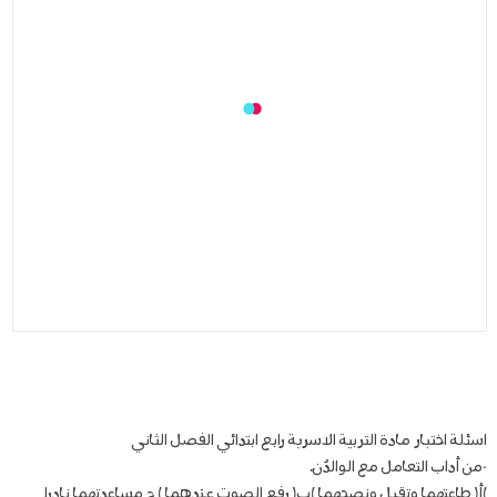
اسئلة اختبار مادة التربية الاسرية رابع ابتدائي الفصل الثاني
-من أداب التعامل مع الوالدٌن.
)أ( طاعتهما وتقبل ونصحهما )ب( رفع الصوت عندهما ) ج مساعدتهما نادرا