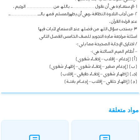
۱ -الإستعـاذة ھي أن نقول …………….. باللھ من ……………… الرجیم .
۲ -من آداب التلاوة النظافة ،وھي أن یطھرالمسلم فمھ بالــ ………………..
عند قراءة القرآن .
۳ -یستحب سؤال اللھ من فضلھ عند الاستماع لآیات فیھا
اسئلة مراجعة مادة التجويد للصف الخامس الفصل الثاني
/ اختاري الإجابة الصحیحة مما یلي :-
– أحكام المیم الساكنة ھي :-
( أ ) ( إدغام – إقلاب – إخفـاء شفوي )
( ب ) ( إدغام صغیر – إخفـاء شفوي – إظھـار شفوي )
(جـ ) ( إظھـار شفوي – إخفـاء حقیقي – إقلاب )
( د ) ( إظھـار حلقي – إقلاب – إدغـام بغنـة )
مواد متعلقة