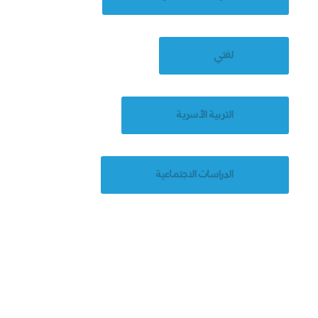
لغتي
التربية اﻷسرية
الدراسات الاجتماعية