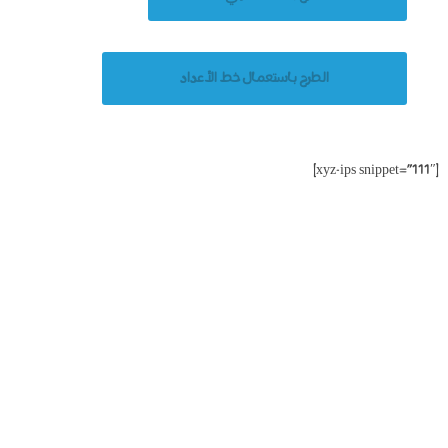
الطرح باستعمال خط الأعداد
[xyz-ips snippet=”111″]