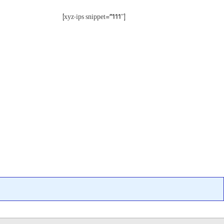
[xyz-ips snippet=”111″]