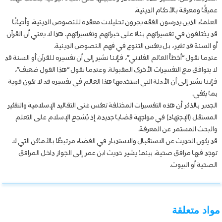
عميقًا ومعرفة بالأحكام الدينية.
العلماء الذين يدرسون الفقه يجرون تحليلات معقدة للنصوص الدينية، وأحيانًا
قد يختلفون في تفسيراتهم بناءً على خبراتهم وتفسيراتهم. هذا لا يعني أن القرآن
أو السنة قد تغير، بل يعكس التنوع في فهم النصوص الدينية.
عندما نقول “أخطأ العالم الفلاني”، فإننا نشير إلى أن تفسيره للقرآن أو السنة قد
لا يتوافق مع التفسيرات الأخرى المقبولة. وعندما نقول “هذا القول ضعيف”،
فإننا نشير إلى أن الأدلة التي استخدمها هذا العالم في تفسيره قد لا تكون قوية
بما يكفي.
الجدير بالذكر أن هذه التفسيرات المختلفة تعكس غنى التقاليد الإسلامية والتفكير
المستقل (الإجتهاد) في مواجهة قضايا جديدة. إذ يُشجع الإسلام على التعلم
والبحث المستمر عن المعرفة.
قد يكون الحديث عن الاستقبال والاستدبار في الفضاء مرتبطًا بالأماكن التي لا
توجد فيها مرافق صحية، بينما يشير حديث ابن عمر إلى الجواز داخل المرافق
الصحية أو البيوت.
مواد متعلقة