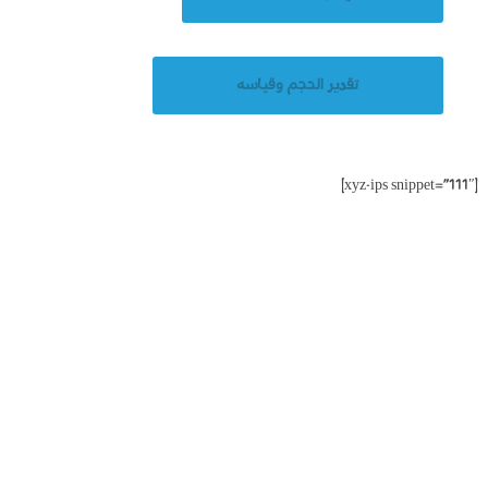
تقدير الحجم وقياسه
[xyz-ips snippet=”111″]