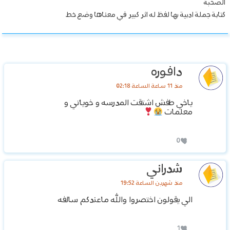
الصحبة
كتابة جملة ادبية بها لفظ له اثر كبير في معناها وضع خط
دافوره
منذ 11 ساعة الساعة 02:18
ياخي طفش اشتقت المدرسه و خوياتي و
معلمات
0
شدراني
منذ شهرين الساعة 19:52
الي يقولون اختصروا والله ماعندكم سالفه
1