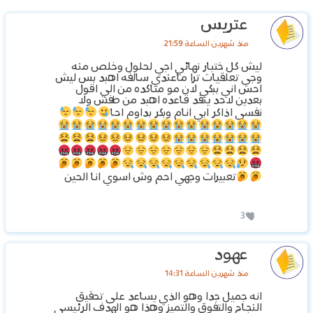
عتريس
منذ شهرين الساعة 21:59
ليش كل ختبار نهائي اجي لحلول وخلص منه
وجي تعلقيات ترا ماعندي سالفه اهبد بس ليش
احس اني ببكي لان مو متاكده من الي اقول
بعدين لاحد ينقد قاعده اهبد من طفش ولا
نفسي اذاكر ابي انام وبكر بداوم احا
تعبيرات وجهي احم وش اسوي انا الحين
3
عهود
منذ شهرين الساعة 14:31
انه جميل جدا وهو الذي يساعد على تحقيق
النجاح والتفوق والتميز وهذا هو الهدف الرئيسي