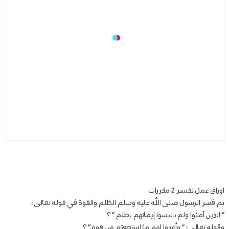
اوراق عمل تفسير 2 مقررات
بم فسر الرسول صلى الله عليه وسلم الظلم والقوة في قوله تعالى :
” الذين آمنوا ولم يلبسوا إيمانهم بظلم ” ؟
وقوله تعالى : ” وأعدوا لهم ما استطعتم من قوة ” ؟