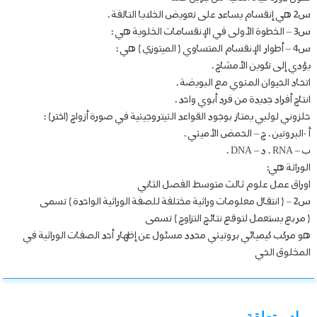
س2 هي إنقسام يساعد على تعويض الخلايا التالفة .
س3 – الخطوة الأولى في الإنقسامات الخلوية هي :
س4 – أطوار الإنقسام المتساوي ( الميتوزي ) هي :
يؤدي إلى تكوين الأمشاج .
اتحاد الحيوان المنوي مع البويضة .
انتاج أفراد جديدة من فرد أبوي واحد .
حلزوني لولبي يمتاز بوجود القواعد النيتروجينية في صورة أزواج (اختر) :
أ -البروتين . ج – الحمض الأميني .
ب – RNA . د – DNA .
الوراثة هي:
اوراق عمل علوم ثالث متوسط الفصل الثاني
س2 – ( انتقال معلومات وراثية مختلفة للصفة الوراثية الواحدة ) تسمى
( مربع يستعمل لتوقع نتائج التزاوج ) تسمى
هو مركب كيميائي بروتيني محدد مسئول عن إظهار أحد الصفات الوراثية في
المخلوق الحي
مواد متعلقة