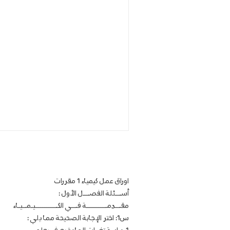
اوراق عمل كيمياء 1 مقررات
أســـئلة الفصـــل الأول :
مقـــدمــــــــــة فـــي الكـــــــــــيـمــيـاء
س1: اختر الإجابة الصحيحة مما يلي :