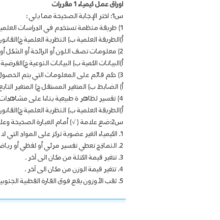
اوراق عمل كيمياء 1 مقررات
س1: اختر الإجابة الصحيحة مما يلي :
1) طريقة منظمة تستخدم في الدراسات العلمية سواء كانت كيميائية أو فيزيائية أو حيوية أو غير ذلك تسمى
أ)الطريقة العلمية ب) النظرية العلمية ج)القانو
2) معلومات تصف اللون أو الرائحة أو الشكل أو بعض الخواص الفيزيائية الأخرى
أ)البيانات الكمية ب) البيانات النوعية ج)الفرضية 
3) حكم قائم على المعلومات التي يتم الحصول عليها
أ) الضابط ب) المتغير المستقل ج) المتغير التابع 
4) تفسير لظاهر ة طبيعية بناءا على مشاهدات واستقصاءات مع مرور الزمن
أ)الطريقة العلمية ب) النظرية العلمية ج)القانو
س2:ضع علامة ( √) أمام العبارة الصحيحة وعلامة ( × ) أمام العبارة الخاطئة فيما يلي:
1. الكيمياء الغير عضوية تركز على المواد التي لا تحوي الكربون .
2. النماذج تعطي تفسير مرئي أو لفظي أو رياضي للبيانات التجريبية .
3. تتغير قيمة الكتلة من مكان الى آخر .
4. تتغير قيمة الوزن من مكان الى آخر .
5. ثقب الأوزون يقع فوق القارة القطبية الجنوبية .