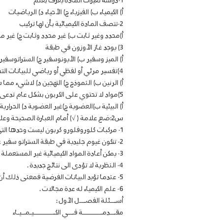
1-دراسة تغيرات المادة يعرف بعلم
أ‌) الكيمياء ب) الفيزياء ج) الأحياء د) الرياضيات
2-تتصف المادة الكيميائية بأن لها تركيب
أ)محدد وغير ثابت ب) غير محدد وثابت ج) غير م
3) يوجد غاز الأوزون في طبقة
أ) الميز وسفير ب) الأيونوسفير ج) الستراتوسفير
4)تفسير مرئي أو لفظي أو رياضي للبيانات التجريبية يعرف بـــ
أ) الرنين ب) النموذج ج) التهجين د) لاشيء مما
5)مواد لا تحتوي على الكربون بشكل عام تدعى بالكيمياء
أ) البيئية ب)العضوية ج)غير العضوية د) الحرارية
س2:ضع علامة ( √) أمام العبارة الصحيحة وعلامة ( × ) أمام العبارة الخاطئة فيما يلي:
1- مركبات كلوروفلورو كربون ليست وحدها التى تتفاعل مع الأوزون .
2- تتكون غيوم جليدية في طبقة الستراتو سفير عند درجة -78 درجة مئوية .
3- يمكن أعادة المواد الكيميائية غير المستعملة الى العبوة .
4- النظرية لا تؤدى الى نتائج جديدة .
5- عندما تؤيد البيانات الفرضية فمعنى ذلك أن الفرضية قد تكون صحيحة .
6- علم الكيمياء له عدة مجالات .
أســـئلة الفصـــل الأول :
مقـــدمــــــــــة فـــي الكـــــــــــيـمــيـاء