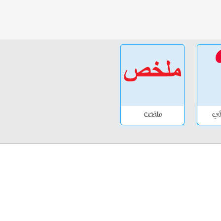
ائي
ملخص