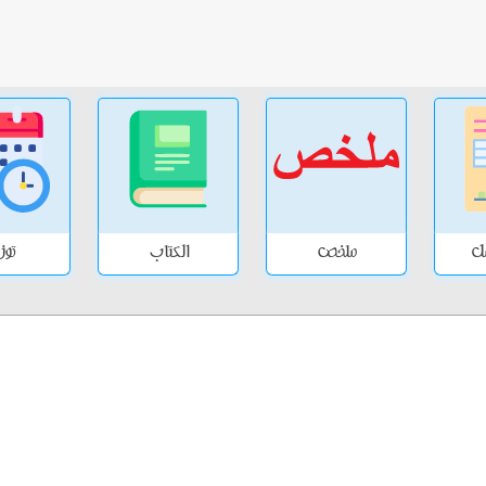
مل
ملخص
الكتاب
توز