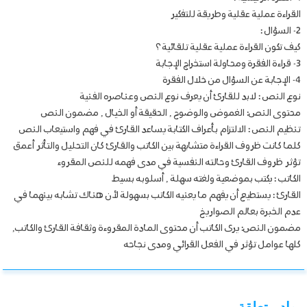
القراءة عملية عقلية وطريقة للتفكير
2- السؤال :
كيف تكون القراءة عملية عقلية تلقائية ؟
3- قراءة الفقرة ومحاولة استخراج الإجابة
4- الإجابة عن السؤال من خلال الفقرة
نوع النص : لابد للقارئ أن يعرف نوع النص وعناصره الفنية
محتوى النص: الغموض والوضوح , الحقيقة أو الخيال , مضمون النص
تنظيم النص : الالتزام بأعراف الكتابة يساعد القارئ في فهم واستيعاب النص
كلما كانت ظروف القراءة متشابهة بين الكاتب والقارئ كان التحليل والتأثر أعمق
تؤثر ظروف القارئ وحالته النفسية في مدى فهمه للنص المقروء
الكاتب : يكتب بموضعية ولغته سهلة , أسلوبه بسيط
القارئ : يستطيع أن يفهم ما يعنيه الكاتب بسهولة لأن هناك تشابه بينهما في
عدم الخبرة بعالم الصواريخ
مضمون النص: يرى الكاتب أن محتوى المادة المقروءة وثقافة القارئ والكاتب,
كلها عوامل تؤثر في الفعل القرائي ومدى نجاحه
مواد متعلقة