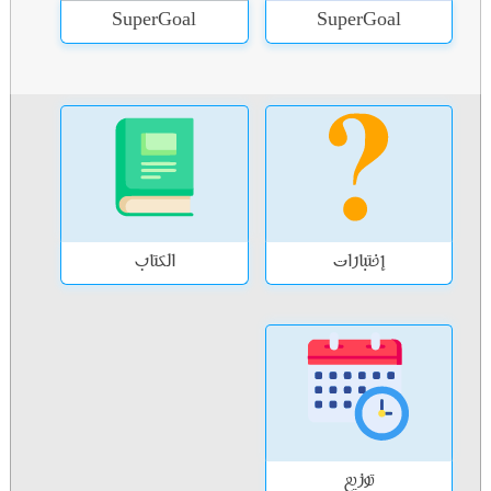
SuperGoal
SuperGoal
إختبارات
الكتاب
توزيع