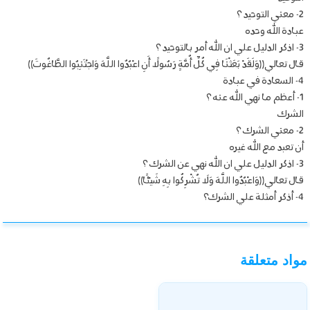
2- معني التوحيد ؟
عبادة الله وحده
3- اذكر الدليل علي ان الله أمر بالتوحيد ؟
قال تعالي((وَلَقَدْ بَعَثْنَا فِي كُلِّ أُمَّةٍ رَسُولًا أَنِ اعْبُدُوا اللَّهَ وَاجْتَنِبُوا الطَّاغُوتَ))
4- السعادة في عبادة
1- أعظم ما نهي الله عنه ؟
الشرك
2- معني الشرك ؟
أن تعبد مع الله غيره
3- اذكر الدليل علي ان الله نهي عن الشرك ؟
قال تعالي((وَاعْبُدُوا اللَّهَ وَلَا تُشْرِكُوا بِهِ شَيْئًا))
4- أذكر أمثلة علي الشرك؟
مواد متعلقة