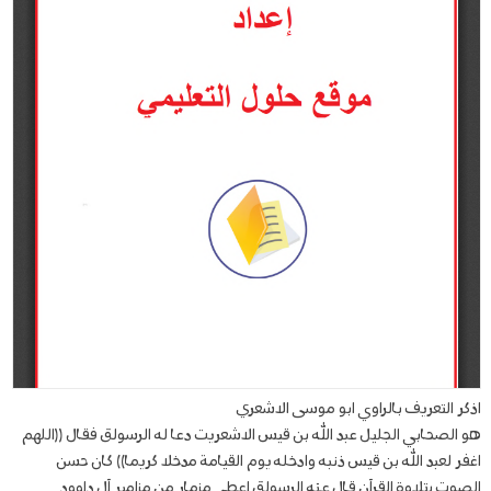
اذكر التعريف بالراوي ابو موسى الاشعري
هو الصحابي الجليل عبد الله بن قيس الاشعريت دعا له الرسولق فقال ((اللهم
اغفر لعبد الله بن قيس ذنبه وادخله يوم القيامة مدخلا كريما)) كان حسن
الصوت بتلاوة القرآن قال عنه الرسولق اعطي مزمار من مزامير آل داوود