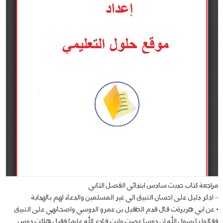
مراجعة كتاب حديث سادس ابتدائي الفصل الثاني
– اذكر دليل على احسان النبيق الي غير المسلمين والدعاء لهم بالهداية
• عن ابي هريرةت قال قدم الطفيل بن عمرو الدوسي واصحابهي على النبيق
فقالوا يا رسول الله ان دوسا عصت وابت فادع الله عليها فقيل هلكت دوس