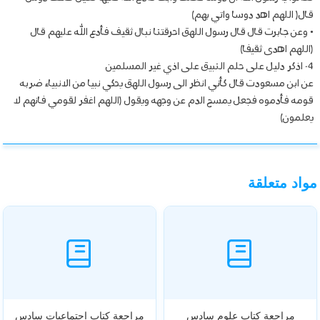
قال( اللهم اهد دوسا واتي بهم)
• وعن جابرت قال قال رسول اللهق احرقتنا نبال ثقيف فأدع الله عليهم قال
(اللهم اهدى ثقيفا)
4- اذكر دليل على حلم النبيق على اذي غير المسلمين
عن ابن مسعودت قال كأني انظر الى رسول اللهق يحكي نبيا من الانبياء ضربه
قومه فأدموه فجعل يمسح الدم عن وجهه ويقول (اللهم اغفر لقومي فانهم لا
يعلمون)
مواد متعلقة
مراجعة كتاب علوم سادس
مراجعة كتاب اجتماعيات سادس