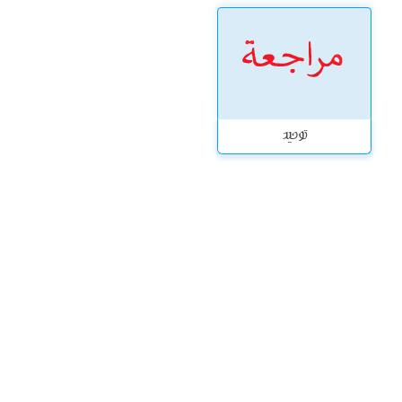
توحيد