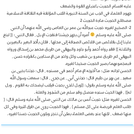
عليه افسام الحديث باعتبارع القوة والضعف
جهود العلماء في الذب عن السنة النبوية الكتب المؤلفة فيه الثقافة الاسلامية
مصطلح الحديث مادة الحديث 2
2- الصحيح لغيره: حديث عبدالله بن عمر بن العاص رضي الله عنهما أن النبي
صلى الله عليه وسلم
أمره أن يجهز جيشنا فنفذت الإبل , فقال النبي : (( ابتع
علينا إبل بقلائص من قلائص الصدقة إلى محلها , فكان يأخذ البعير بالبعيرين
والثلاثة )) فقد رواه أحمد وأبو داود والبيهقي من طريق محمد بن إسحاق ورواه
البيهقي كم طريق عمرو بن شعيب وكل واحد من الإسنادين بانفراده حسن ,
فبمجموعهما يصير الحديث صحيحا لغيره.
الحسن لذاته: مثل : ما أخرجه الإمام أحمد في مسنده , قال : حدثنا يحيى بن
سعيد , عن بهز بن حكيم قال : حدثني أبي , عن جدي , قال : سمعت رسول الله
صلى الله عليه وسلم يقول : ((ويل للذي يحدث فيكتب ليضحك به القوم , ويل
له)) , فهذا الحيث سنده متصل وقد سلم من الشذوذ والعلة .
الحسن لغيره: مثل: حديث أنس بن مالك عن النبي صلى الله عليه وسلم قال : (
طلب العلم فريضة على كل مسلم ) , فهذا الحديث روي عن طرق كثيرة وفي كل
منها ضعف , لكنها عند بعض العلماء يمكن أن تنجز ويكون الحديث حسنا لغيره .