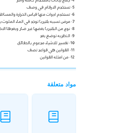
4- جمع بيانات باستخدام حاسة واكثر
5- تستخدم الارقام في وصف
6- تستخدم ادوات منها قياس الحرارة والمساطر والمترية
7- مرض تسببه بكتيريا توجد في الماء الملوث يصيب الاشخاص الذين يستخدمون هذا الماء باسهال شديد وجفاف قد يؤدي الى الموت احيانا
8- نوع من البكتيريا بعضها غير ضار وبعدها الاخر قد يسبب مشاكل معوية نتيجة لتلوث الغذاء والماء
9- النظريه توضع بعد
10- تفسير للاشياء مدعوم بالحقائق
11- القوانين هي قواعد تصف
12- من امثله القوانين
مواد متعلقة