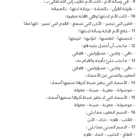
9 – في رسالة الأم ، كانت الأم تتقرب إلى الله تعالى بـ :
– بقراءة القرآن – بالصلاة – برعاية ابنتها – بالصدقة
10 – كانت الأم لابنتها وهي طفلة صغيرة :
– العين التي تبصر – الأذن التي تسمع – القدم التي تسير – كلها معًا
11 – دفع الأم لكتابة رسالة لابنتها :
– لتنصحها – لتغضبها – لتؤنبها – لتزعجها
12 – ما يجب أن أحصل عليه هو :
– حقي – واجبي – مسؤوليتي – هدفي
13 – ما يجب عليَّ تأديته والقيام به :
– حقي – واجبي – مسؤوليتي – هدفي
المعرب والمبني من الأسماء :
14 – الأسماء التي يتغير ضبط آخرها نسميها أسماء :
– موصولة – معربة – مبينة – معرفة
15 – الأسماء التي لا يتغير ضبط آخرها نسميها أسماء :
– موصولة – معربة – مبينة – معرفة
16 – الاسم المعرب مما يلي :
– القلب – هذه – تلك – الآنَ
17 – الاسم المبني مما يلي :
– التفاح – الحليب – الماء – هذه