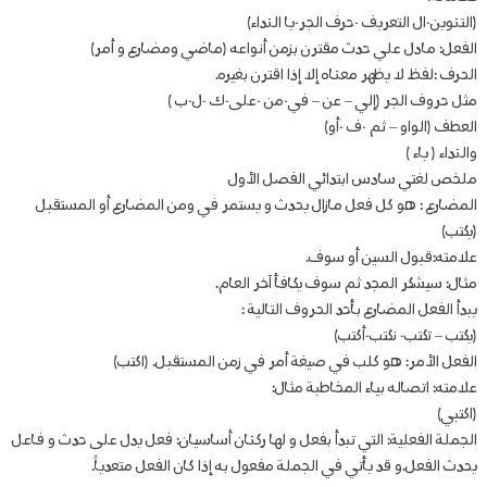
(التنوين-ال التعريف -حرف الجر-يا النداء)
الفعل: مادل علي حدث مقترن بزمن أنواعه (ماضي ومضارع و أمر)
الحرف :لفظ لا يظهر معناه إلا إذا اقترن بغيره.
مثل حروف الجر (إلي – عن – في-من -على-ك -ل-ب )
العطف (الواو – ثم -ف -أو)
والنداء ( ياء )
ملخص لغتي سادس ابتدائي الفصل الأول
المضارع : هو كل فعل مازال يحدث و يستمر في ومن المضارع أو المستقبل
(يكتب)
علامته:قبول السين أو سوف.
مثال: سيشكر المجد ثم سوف يكافأ آخر العام.
يبدأ الفعل المضارع بأحد الحروف التالية :
(يكتب – تكتب- نكتب-أكتب)
الفعل الأمر: هو كلب في صيغة أمر في زمن المستقبل. (اكتب)
علامته: اتصاله بياء المخاطبة مثال:
(اكتبي)
الجملة الفعلية: التي تبدأ بفعل و لها ركنان أساسيان: فعل يدل على حدث و فاعل
يحدث الفعل.و قد يأتي في الجملة مفعول به إذا كان الفعل متعدياً.