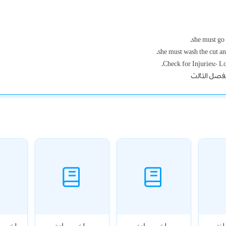
she must go 
she must wash the cut and
لفصل الثالث
لغتي
ملخص مادة
ملخص مادة
ملخص ما