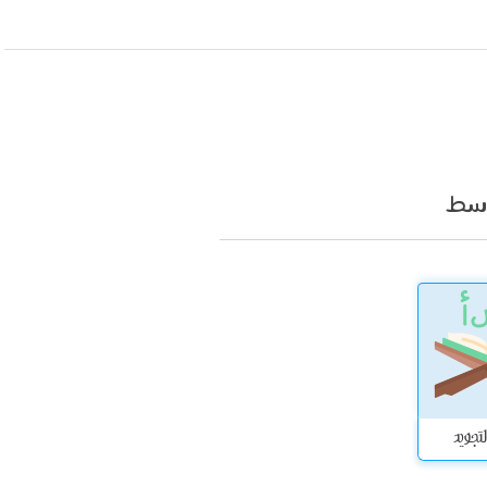
وسط
تجويد