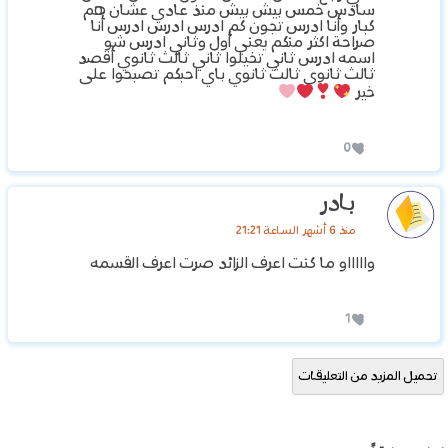
سادس خمس بيش بيش منذ عادي عشان هم
كبار وأنا ادرس تجون كم ادرس ادرس ادرس أنا
صراحة اكثر منكم يعني أول وثاني ادرس شو
اسمه ادرس ثاني تخيلوا ثاني ثالث ثانوي أقصد
ثالث ثانوي ثالث ثانوي باي احبكم تصبحوا على
خير
0
بادر
منذ 6 أشهر الساعة 21:21
واااااو ما كنت اعرف الزائد صرت اعرف القسمه
1
تحميل المزيد من التعليقات