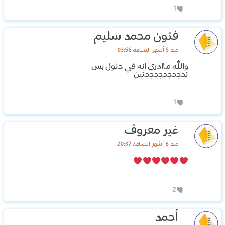
1
فنون محمد سليم
منذ 5 أشهر الساعة 03:56
والله ماادري انه في حلول بس
تجججججججججنين
1
غير معروف
منذ 6 أشهر الساعة 20:37
2
أحمد