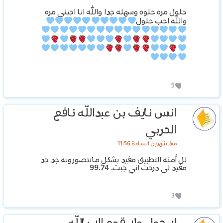
حلول مره حلوه وسهله جدا والله انا اجبني مره
والله احب حلول
5
انس نايف بن عبدالله نافع
الحربي
منذ شهرين الساعة 11:56
لل أمنه التطبيق مفيد بشكل ماتتصورونه جد جد
مفيد لي درجت اني جبت. 99.74
3