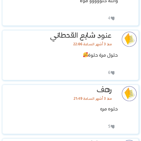
والله حلووووو مراة
4
‏عنود شايع القحطاني
منذ 3 أشهر الساعة 22:06
‏حلول مرة حلوة
6
رهف
منذ 3 أشهر الساعة 21:49
حلوه مره
5