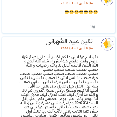
منذ 6 أشهر الساعة 20:32
1
‏تالين عبيد الشهراني
منذ 6 أشهر الساعة 22:03
‏يا بنات بكرة ايش عليكم اختبار أنا علي اختبار بكرة
علوم وأنتم عليكم بكرة ايش إن شاء الله أنجح و
الله الحين قاعدة أحلل للرياض إضيات و الله
صعب صعب صعب صعب صعب
صعب صعب صعب صعب صعب صعب صعب
مرة صعب يا ناس ايش ذا صعب يا ناس يا ناس
يا ناس يا ناس يا ناس مرة يا ناس يا ناس صعب
مرة الحل الحل حيل طويل ترى يعني ما أقدر
أحلها أنا كبيرة وعمري يعني عمري تدرون كم 20
و الله ما أدري كيف كيف مدري كيف مدري كيف
أنا أتوقع باقي علي يوم الخميس باقي علي أنا
الساعة 10:00 وعشرة واثنين عشرة واثنين و الله
تعب صعب تعب أنا باقي بالسحر بكرة بس هو
مش هذا التعب يعني تعب أنت ويا ثالث أول
ثاني رابع خامس سادس هذول سادس خامس