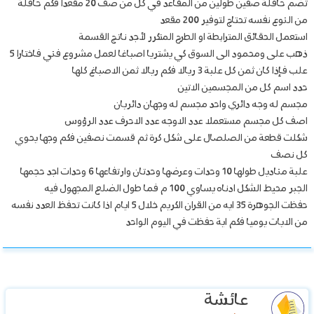
تضم حافلة صفين طولين من المقاعد في كل من صف 20 مقعدا فكم حافلة
من النوع نفسه تحتاج لتوفير 200 مقعد
استعمل الحقائق المترابطة او الطرح المتكرر لأجد ناتج القسمة
ذهب على ومحمود الى السوق كي يشتريا اصباغا لعمل مشروع فني فاختارا 5
علب فإذا كان ثمن كل علبة 3 ريالا فكم ريالا ثمن الاصباغ كلها
حدد اسم كل من المجسمين الاتين
مجسم له وجه دائري واحد مجسم له وجهان دائريان
اصف كل مجسم مستعملا عدد الاوجه عدد الاحرف عدد الرؤوس
شكلت قطعة من الصلصال على شكل كرة ثم قسمت نصفين فكم وجها يحوي
كل نصف
علبة مناديل طولها 10 وحدات وعرضها وحدتان وارتفاعها 6 وحدات اجد حجمها
الجبر محيط الشكل ادناه يساوي 100 م فما طول الضلع المجهول فيه
حفظت الجوهرة 35 ايه من القران الكريم خلال 5 ايام اذا كانت تحفظ العدد نفسه
من الايات يوميا فكم اية حفظت في اليوم الواحد
عائشة