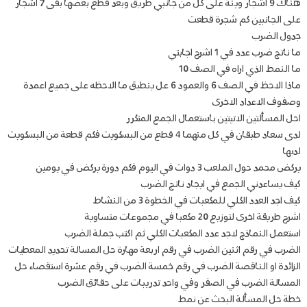
هناك 9 اشجار وينة على كل من جانبي طريق وبعد قطع بعضها بقى 7 اشجار
على الجانبين كم شجرة قطعت
جدول الضرب
ما ناتج ضرب عدد في 1 اشرح اجابتي
ما النمط الذي اراه في الصف 10
ماذا الاحظ في الصف 6 والعمود 6 عل ينطبق ما الاحظه على جميع اعمدة
وصفوف الاعداد الاخرى
احل المسألتين الاتيتين باستعمال الجمع المتكرر
لدى سعاد طبقان في كل منهما 4 قطع من البسكويت فكم قطعة من البسكويت
لديها
يركض محمد حول الملعب 3 دوات في اليوم فكم دورة يركض في يومين
كيف يساعدني الجمع في ايجاد ناتج الضرب
كيف اجد العدد الكلي للمكعبات في الخطوة 3 من النشاط
اشرح طريقة اخرى لتوزيع 20 مكعبا في مجموعات متساوية
استعمل النماذج لاجد عدد المكعبات الكلي ثم اكتب جملة الضرب
الضرب في رقم اثنين الضرب في رقم اربعة مهارة حل المسالة تحديد المعطيات
الزائدة او الناقصة الضرب في رقم خمسة الضرب في رقم عشرة استقصاء حل
المسالة الضرب في الصفر وفي واحد تدريبات على حقائق الضرب
خطة حل المسألة البحث عن نمط