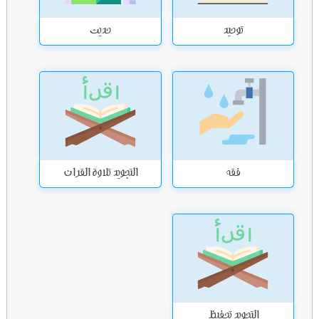
توحيد
حديث
فقه
التجويد تلاوة القران
التجويد تحفيظ