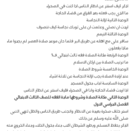
اذكر كيف استتر عن انظار الناس اذا كنت في الصحراء
ما الذي يجب فعله بعد الفراغ من قضاء الحاجة
الوحدة الثانية ازالة النجاسة
اردت ان تصلي وعلمت ان على ثوبك نجاسة كيف تتصرف
الوحدة الثالثة التيمم
سافر علي مع اهله عن طريق البر فلما حان موعد صلاة العصر لم يجدوا ماء
ماذا يفعلون
الوحدة الرابعة مكانة الصلاة فقه ثالث ابتدائي ف1
ما ترتيب الصلاة بين اركان الاسلام
الوحدة الخامسة شروط الصلاة
عند ارادة الصلاة يجب ازالة النجاسة عن ثلاثة اشياء
الوحدة السادسة اداب دخول المسجد
اذا اردت قضاء الحاجة وانا في الصحراء فكيف استتر عن انظار الناس
الوحدة الثاني مكانة الصلاة وشروطها مادة الفقه للصف الثالث الابتدائي
الفصل الدراسي الاول
استر خلف صخرة بعيدة عن الانظار واتجنب طريق الناس والظل لنهي النبي
صلى الله عليه وسلم عن ذلك
الذكر يحفظ المسلم ويطرد الشيطان اكتب دعاء دخول الخلاء ودعاء الخروج منه