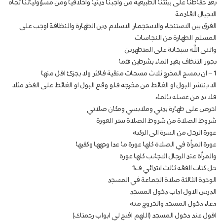
يعد حفاظنا على بيئتنا الطبيعية من واجبنا دينيا واخلاقيا ومن مسؤولياتنا تجاه
الاجيال القادمة
الفرق بين الاستنجاء والاستجمار الاسلام دين الطهارة والنظافة اوجب على
المسلم الطهارة من النجاسات
واثنى الله سبحانة على المتطهرين
يجوز التنظف بغير الماء بشرطين هما
1 – ان يمسح المخرج ثلاث مسحات منقية فاكثر ولا يجزئ اقل منها
الا ينتشر البول او الغائط من مخرجه فلو وقع البول او الغائط على الفخد مثلا
فلا بد من غسله بالماء
احرص على طهارة بدني وملابسي ومكان صلاتي
شروط الصلاة من شروط الصلاة ستر العورة
عورة الرجل من السرة الى الركبة
عورة المرأة في الصلاة كلها عورة ما عدا وجهها وكفيها
والمرأة عند الرجال الاجانب كلها عورة
حل كتاب الفقه ثالث ابتدائي ف1
الوحدة الثالثة صلاة الجماعة في المسجد
الدرس الاول اداب دخول المسجد
دعاء دخول المسجد والخروج منه
اقول عند دخول المسجد (اللهم افتح لي ابواب رحمتك)