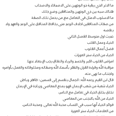
ما الاثر الذي يبقية ذو الوجهين على الاصدقاء والاصحاب
هناك سبه بين ذي الوجهين والمنافقين وضح ذلك
ما الاسلوب الامثل في التعامل مع من يحمل تلك الصفة
من صفات المنافقين اخلاف الوعد متى يخافظ المنافق على الوعد والعهد ولا
ينقصه
حديث اول متوسط الفصل الثاني
الحياء وعمل القلب
فضل أعمال القلوب
الحياء من الحياء ستر العورات
امراض القلوب الكبر والحسد والرياء والنفاق يجب الإبتعاد عنها.
مراقبة الله وقراءة القران والتفكر بأسماء الله وصفاته ومخلوقاته والعمل بأوامره
واجتناب ما نهى عنه.
قال ابن القيم رحمه الله : الجمال ينقسم إلى قسمين : ظاهر وباطن
الحياء شعبة من شعب الإيمان فهو يمنع المعاصي وزيادة في الإيمان
تخلق بخلق الحياء في تعامل مع الناس
الحياء من الله بالتجنب من المعاصي
فوائد الحياء أنها سبب في اكتساب محبة الله تعالى, ومحبة الناس.
من العلامات الحياء ستر العورة