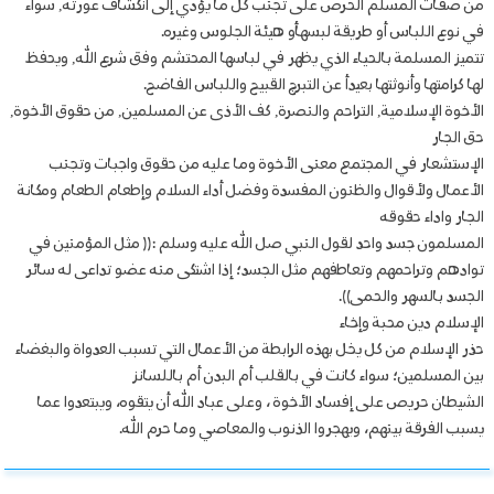
من صفات المسلم الحرص على تجنب كل ما يؤدي إلى انكشاف عورته, سواء
في نوع اللباس أو طريقة لبسهأو هيئة الجلوس وغيره.
تتميز المسلمة بالحياء الذي يظهر في لباسها المحتشم وفق شرع الله, ويحفظ
لها كرامتها وأنوثتها بعيدأ عن التبرج القبيح واللباس الفاضح.
الأخوة الإسلامية, التراحم والنصرة, كف الأذى عن المسلمين, من حقوق الأخوة,
حق الجار
الإستشعار في المجتمع معنى الأخوة وما عليه من حقوق واجبات وتجنب
الأعمال ولأقوال والظنون المفسدة وفضل أداء السلام وإطعام الطعام ومكانة
الجار واداء حقوقه
المسلمون جسد واحد لقول النبي صل الله عليه وسلم :(( مثل المؤمنين في
توادهم وتراحمهم وتعاطفهم مثل الجسد؛ إذا اشتكى منه عضو تداعى له سائر
الجسد بالسهر والحمى)).
الإسلام دين محبة وإخاء
حذر الإسلام من كل يخل بهذه الرابطة من الأعمال التي تسبب العدواة والبغضاء
بين المسلمين؛ سواء كانت في بالقلب أم البدن أم باللسانز
الشيطان حريص على إفساد الأخوة ، وعلى عباد الله أن يتقوه، ويبتعدوا عما
يسبب الفرقة بينهم، ويهجروا الذنوب والمعاصي وما حرم الله.