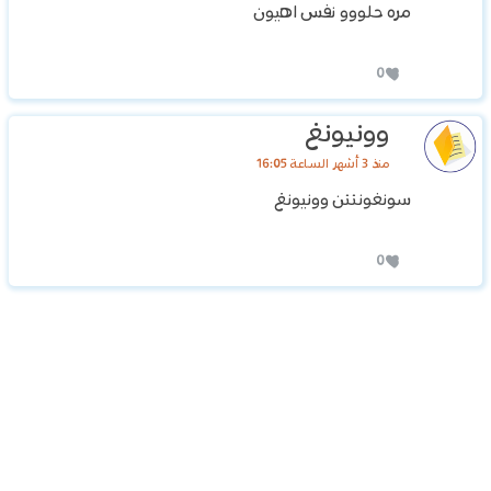
مره حلووو نفس اهيون
0
وونيونغ
منذ 3 أشهر الساعة 16:05
سونغونننن وونيونغ
0