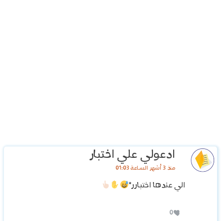
ادعولي علي اختبار
منذ 3 أشهر الساعة 01:03
الي عندها اختبارر*
0