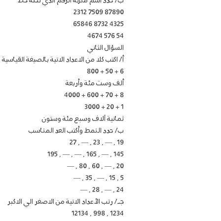
ب/ حدد اسم منزلة الرقم الذي تحتة خط
87890 7509 2312
4325 8732 65846
54 576 4674
السؤال الثاني
أ/ اكتب كلا من الاعداد الاتية بالصيغة القياسية
6 + 50 + 800
ألف وست مئة وأربعة
8 + 70 + 600 + 4000
1 + 20 + 3000
ثمانية آلاف وسبع مئة وستون
ب/ حدد النمط وأكتب العد المناسب
19 , — , 23 , — , 27
145 , — , 165 , — , — , 195
20 , — , 60 , 80 , —
5 , 15 , — , 35 , —
24 , — , 28 , —
جـ/ رتب الأعداد الاتية من الاصغر الي الاكبر
1234 , 998 , 12134