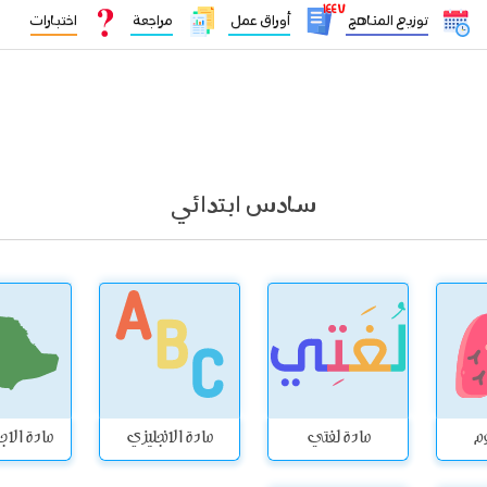
١٤٤٧
توزيع المناهج
أوراق عمل
مراجعة
اختبارات
سادس ابتدائي
وم
مادة لغتي
مادة الانجليزي
مادة الاج