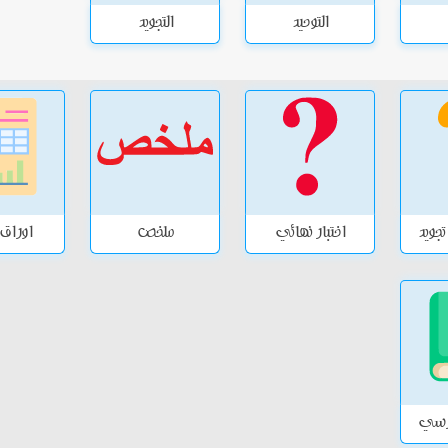
التوحيد
التجويد
 تجويد
اختبار نهائي
ملخص
اوراق
درسي