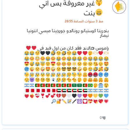
غير معروفة
بس اني
بنت
منذ 3 سنوات الساعة 20:55
بندريتا كرستيانو رونالدو جورجينا ميسي انتونيا
نيمار
راموس هالاند فقد كان من اول فيد في
🖍
0