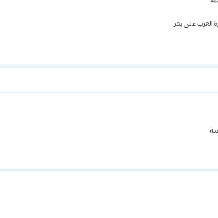
طة
ة العرب على بحر
سة