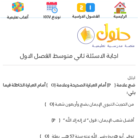
الرئيسية
الفصول الدراسية
توزيع ١٤٤٧
ألعاب تعليمية
اجابة الاسئلة ثاني متوسط الفصل الاول
ابلل
ضع علامة (
P
) أمام العبارة الصحيحة وعلامة (
O
) أمام العبارة الخاطئة فيما
يلي :
من الحديث النبوي الإيمان بضع وأربعون شعبة
(
O
)
أفضل شعب الإيمان : قول ” لا إله إلا الله ”
(
P
)
توفي أبو هريرة رضي الله عنه سنة 57 هـــ بمكة
(
O
)