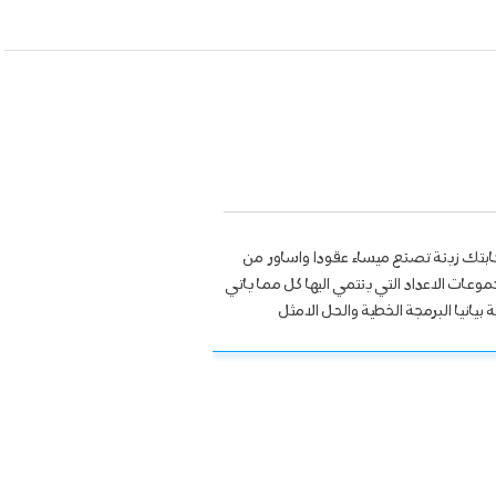
رسا من الدروس التي مدتها 60 دقيقة خلال اسبوع ما فسر اجابتك زينة تصنع ميساء عقودا واساور من
عات الاعداد التي ينتمي اليها كل مما ياتي
 بيانيا البرمجة الخطية والحل الامثل