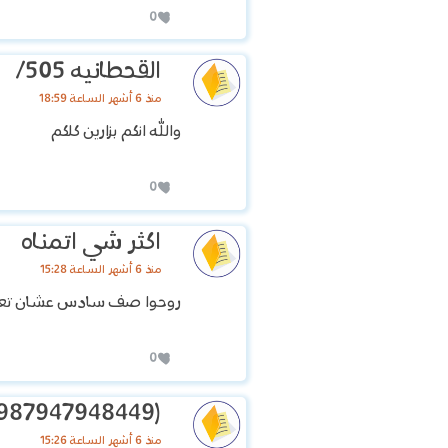
0
القحطانيه 505/
منذ 6 أشهر الساعة 18:59
والله انكم بزارين كلكم
0
اكثر شي اتمناه
منذ 6 أشهر الساعة 15:28
روحوا صف سادس عشان تعر
0
(756474768475844987947948449)
منذ 6 أشهر الساعة 15:26