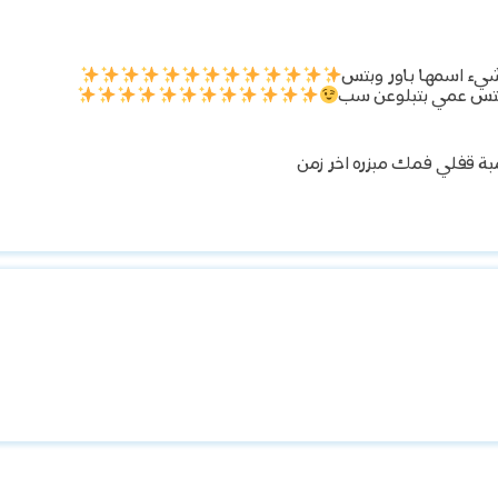
يء اسمها باور وبتس
 بتس عمي بتبلوعن سب
بة قفلي فمك مبزره اخر زمن