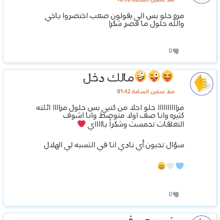
مره حلو بس الي يقولون صعب اختصروا ياخي
والله حلول ما قصر شكرا
0
مالك دخل
منذ سنتين الساعة 01:42
مراااااااااا حلو احلا من كتبي بس حلول مراااا ائلته
كثيره وانا صف اولا متوصط وانا اشوف
التعلقات تحمست وشكراً باااااي
‏سؤال تحبون أي نادي انا في النسبه لي الهلال
0