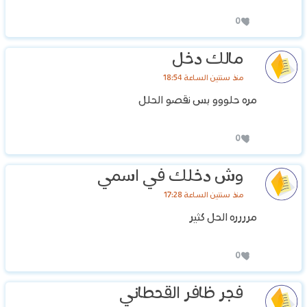
0
مالك دخل
منذ سنتين الساعة 18:54
مره حلووو بس نقصو الحلل
0
وش دخلك في اسمي
منذ سنتين الساعة 17:28
مرررره الحل كثير
0
فجر ظافر القحطاني