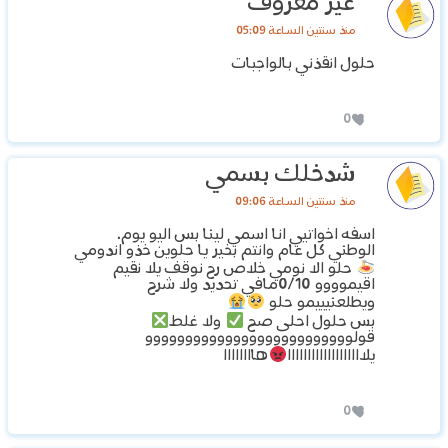
غير معروف
منذ سنتين الساعة 05:09
حلول انقذني بالواجبات
0
شدخلك بسمي
منذ سنتين الساعة 09:06
اسفه اخواتيي انا اسمي لينا بس اليو يوم.
الوطني كل عام وانتم بخير يا حلوين خذو اندومي
حلو الا نومي خلاص رح نوقف يلا نقيم
اقيموووو 0/10مافي تحديد ولا شرح
ويطلعنيييمو حلو
بس حلول احلى صح
ولا غلط
قولوووووووووووووووووووووووووو
يلااااااااااااااااااا
هاااااااا
0