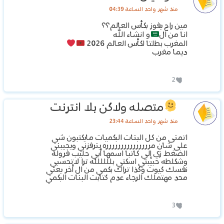
منذ شهر واحد الساعة 04:39
مين راح يفوز بكأس العالم؟؟
انا من ال
و انشاء الله
المغرب بطلتا لكأس العالم 2026
ديما مغرب
2
متصله ولاكن بلا انترنت
منذ شهر واحد الساعة 23:44
اتمنى من كل البنات البكميات مايكتبون شي
على شان مررررررررررررررره ينرفزني ويجيبني
الضغط زي إلي كاتبا اسمها أبي حليب فروله
وشكلطه حبيبتي اسكتي بلللللله ترا لاتحسبي
نفسك كيوت وكذا تراك بكمي من ال أخر يعني
محد مهتملك الرجاء عدم كتابت البنات البكمي
3