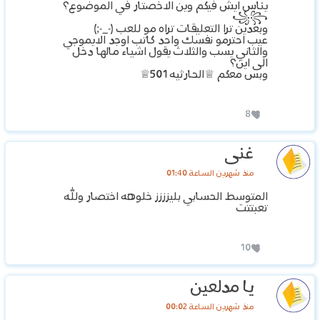
يناس ايش فيكم وين الاخصتار في الموضوع؟
꧁꧂
وبعدين ترا التعليقات تراه مو للعب (-_-;)
عيب احترمو نفسك واحد كاتب اوجد الايموجي
والثاني يسب والثلاث يقول اشياء مالها دخل
الى اين؟
وبس معكم ♕الحارثيه 501♕
8
غنى
منذ شهرين الساعة 01:40
المتوسط الحسابي بليزززز خلوهه اختصار ولله
تعبتتت
10
يا مدلعين
منذ شهرين الساعة 00:02