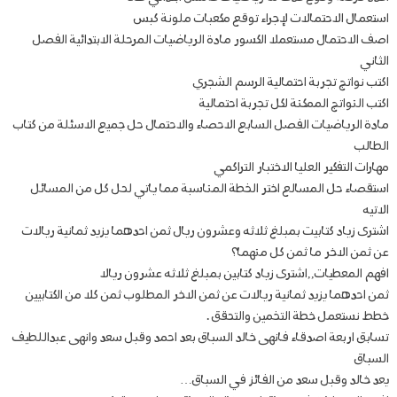
استعمال الاحتمالات لإجراء توقع مكعبات ملونة كبس
اصف الاحتمال مستعملا الكسور مادة الرياضيات المرحلة الابتدائية الفصل
الثاني
اكتب نواتج تجربة احتمالية الرسم الشجري
اكتب النواتج الممكنة لكل تجربة احتمالية
مادة الرياضيات الفصل السابع الاحصاء والاحتمال حل جميع الاسئلة من كتاب
الطالب
مهارات التفكير العليا الاختبار التراكمي
استقصاء حل المسالع اختر الخطة المناسبة مما ياتي لحل كل من المسائل
الاتيه
اشترى زياد كتابيت بمبلغ ثلاثه وعشرون ريال ثمن احدهما يزيد ثمانية ريالات
عن ثمن الاخر ما ثمن كل منهما؟
افهم المعطيات,,اشترى زياد كتابين بمبلغ ثلاثه عشرون ريالا
ثمن احدهما يزيد ثمانية ريالات عن ثمن الاخر المطلوب ثمن كلا من الكتابيين
خطط نستعمل خطة التخمين والتحقق .
تسابق اربعة اصدقاء فانهى خالد السباق بعد احمد وقبل سعد وانهى عبداللطيف
السباق
يعد خالد وقبل سعد من الفائز في السباق…