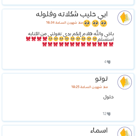
ابي حليب شكلاته وفلوله
منذ شهرين الساعة 16:34
ياخي والله هلام إليكم يدي تعولني من الكتابه
استسلم
4
توتو
منذ شهرين الساعة 10:25
حلول
12
اسماء