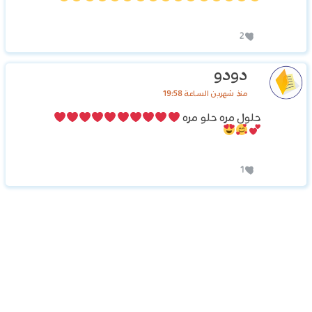
2
دودو
منذ شهرين الساعة 19:58
حلول مره حلو مره
1