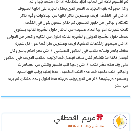
تم تقسيم كعكه الى ثمانية اجزاء متطابقة اذا اكل محمد جزءا واحدا
واكل ضيوفة بقية الاجزاء ما الكسر الذى يمثل الاجزاء التى اكلها الضيوف
اذا كان في القفص اربعه وعشرين طائرا ثلثها من الببغاوات وفيه طائر
هدهد والباقي من طيور الحسون كم طائر حسون يكون في القفص
ثلاث شجرات اطوالها اعداد صحيحه من الاكتار طول الشجرة الثانية يساوي
نصف طول الشجرة الاولى والشجره الثالثه اطول من الثانية واقسر من الاولى
اذا كان مجموع ارتفاعات الاشجاء اربعه وعشرين مترا فما طول كل شجرة
سقف ياسر وثلاثه طلاب في الطابور الصباحي اذا كان عمر امام ياسر وكان
فيصل ثالثا اما هشام فكان خلف فيصل فما ترتيب الطلاب الاربعه في الطابور
على رف سته عشر كتاب اذا كان ربعها كتب تفسير واثنان عن المغامرات
والباقي كتب علمية فما عدد الكتب العلمية ,,مدة زمنية يركب فيها سعيد
ومحمود دراجتيهما اذكر من الذى يركب دراجته مدة اطول وحدد بدقائق كم يزيد
عن الاخر
مريم القحطاني
منذ شهرين الساعة 00:02