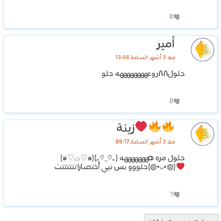
0
أمير
منذ 3 أشهر الساعة 13:48
حلول٨٨روعههههههههه حلو
0
زينة
منذ 3 أشهر الساعة 09:17
(⁠◍⁠•⁠ᴗ⁠•⁠◍⁠)⁠
⁩حلووو بس نبي أختصاراتتتتتتت
1