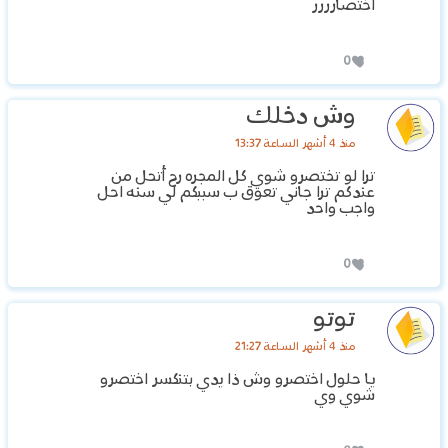
اختصارررر
0
وش دخلك
منذ 4 أشهر الساعة 13:37
ترا لو تختصرو شوي كل المجره رح أتحل من
عندكم ترا جاني تعوق ب سببكم لي سنه احل
واجب واحد
0
توتو
منذ 4 أشهر الساعة 21:27
يا حلول اختصرو وش ذا يدي بتنكسر اختصرو
شوي وي