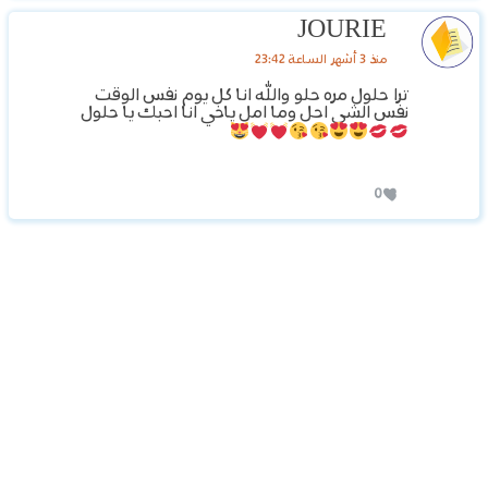
JOURIE
منذ 3 أشهر الساعة 23:42
ترا حلول مره حلو والله انا كل يوم نفس الوقت
نفس الشي احل وما امل ياخي انا احبك يا حلول
0