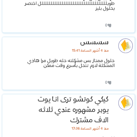
طويللللللللللللللللللللللللللللللللللللل اختصر
يحلول بليز
0
سسسس
منذ 4 أشهر الساعة 15:41
حلول ممتاز بس مشكلته حله طويل مرا هاذي
المشكلة لازم تنحل بأسرع وقت ممكن
0
كيكي كوتشو ترى انا يوت
يوبر مشهوره عندي ثلاثه
الاف مشترك
منذ 4 أشهر الساعة 17:36