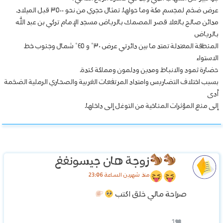
عرض ضخم لمجسم مكة وما حولها. تمثال حجري من نحو ٣٥٠٠ قبل الميلاد.
مدائن صالح بالعلا قصر المصمك بالرياض مسجد الإمام تركي بن عبد الله
بالرياض
المنطقة المعتدلة تمتد ما بين دائرتي عرض ٣٠˚ و ٤٥˚ شمال وجنوب خط
الاستواء
حضارة ثمود والانباط ومدين ودلمون ومملكة كندة.
بسبب اختلاف التضاريس وامتداد المرتفعات الغربية والصحاري الرملية الضخمة
أدى
إلى منع المؤثرات المناخية من التوغل إلى داخلها.
زوجة هان جيسونغغ
منذ شهرين الساعة 23:06
صراحة مالي خلق اكتب
1