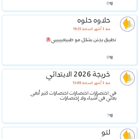
0
حلاوه حلوه
منذ 3 أشهر الساعة 19:25
تطبيق يجنن بشكل مو طببيعيييييي
0
‏خريجة 2026 الابتدائي
منذ 3 أشهر الساعة 13:09
‏في اختصارات اختصارات اختصارات كثير أبغى
يعني في أشياء ولا إختصارات
1
لتو