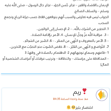
الإيمان بالقضاء والقدر – تذكر حُسن الجزاء – تذكر حال الرسول – صلى الله عليه
وسلم – والسلف الصالح.
الجواب ليس فيه تعارض والسبب أنهم يتوقعون فقط حسب حركة الرياح وتجمع
السحب.
1. التحذير من الشرك بالله . – 2. الإحسان إلى الوالدين .
– 3. مراقبة الله عزّ وجلّ للإنسان . 4. الأمر بإقامة الصلاة .
– 5. الأمر بالمعروف و النّهي عن المنكر . – 6. الصّبر عن الشدائد .
7. التّواضع و النّهي عن التكبّر . – 8. خفض الصّوت عند التحدّث مع الآخرين .
1- طاعتهم وسماع توجيهاتهم 2- الاهتمام بالصلاة في وقتها. 3
– المحافظة على دراستك – والنظافة – وترتيب غرفتك أو أغراضك الشخصية أو
المال)
ريم
منذ سنة واحدة الساعة 04:35
اختصار بليز