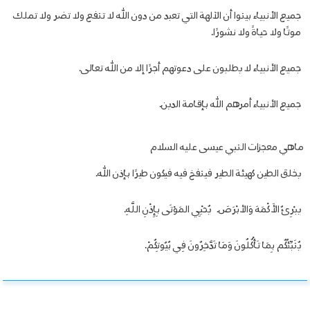
جميع الأنبياء بينوا أن الآلهة التي تعبد من دون الله لا تنفع ولا تضر ولا تملك
موتًا ولا حياةً ولا نشورًا.
جميع الأنبياء لا يطلبون على دعوتهم أجرًا إلا من الله تعالى.
جميع الأنبياء أمرهم الله بإقامة الدين.
ماهي معجزات النبي عيسى عليه السلام
يخلق الطين كهيئة الطير فينفخ فيه فيكون طيرًا بإذن الله.
يبْرِئُ الأَكْمَهَ وَالأبْرَصَ.
يُحْيِي المَوْتَى بِإِذْنِ اللَّهِ.
يُنَبِّئُكُم بِمَا تَأْكُلُونَ وَمَا تَدَّخِرُونَ فِي بُيُوتِكُمْ.