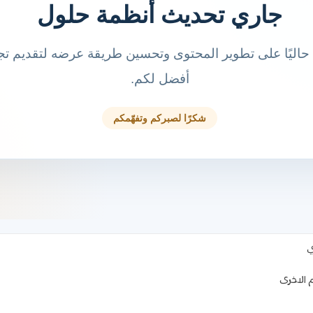
ي
م الاخرى