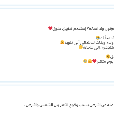
رفون ولا اسالة؟ إستخدم تطبيق حلول
ة تسألك
اد وبنات للابتدائي آلى ثنوية
نجحون الى جامعة
لق
يوم مثلكم
ء منه عن الأرض بسبب وقوع القمر بين الشمس والأرض .