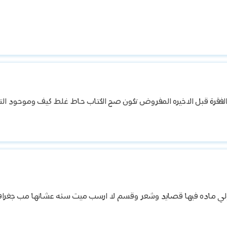
ولي ماده فيها قصايد وشعر وقسم لا ارسب ميت سنه عشانها مب جغراف