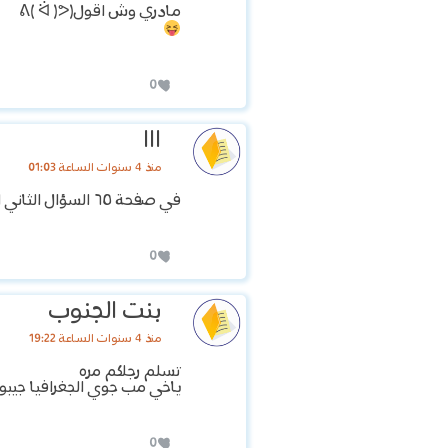
مادري وش اقول(ᕕ( ᐛ )ᕗ
0
ااا
منذ 4 سنوات الساعة 01:03
في صفحة ٦٥ السؤال الثاني الفقرة قبل الاخيره المفروض تكون صح الكتاب حاط غلط كيف وموحود التفسير في صفحه ٥٥
0
بنت الجنوب
منذ 4 سنوات الساعة 19:22
تسلم رجلكم مره
ياخي مب جوي الجغرافيا جيب
0