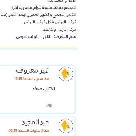
الاجرام السماوية
المجموعة الشمسية اجرام سماوية اخرى
الشهر النجمي والشهر القمري اوجه القمر (م
كوكب الارض شكل كوكب الارض
حركة الارض ونتائجها
علم الجغرافيا – الكون – كوكب الارض
غير معروف
منذ سنتين الساعة 16:15
الكتاب معقد
0
عبدالمجيد
منذ 3 سنوات الساعة 02:28