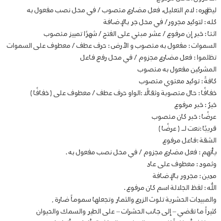
ليظهره : لام التعليل، فعل مضارع منصوب / في محل نصب مفعول به
كله : لتوكيد مجرور/ في محل جر بالإضافة
اثنا : خبر إن مرفوع / عشر مبني على الفتح / شهرًا تمييز منصوب
السموات : مفعول به منصوب و الأرض : حرف عطف / معطوف على السموات
تظلموا : فعل مضارع مجزوم / في محل رفع فاعل
المشركين مفعول به منصوب
كافةً : توكيد معنوي منصوب
خفافًا : حال منصوبة وثقالًا :الواو حرف عطف / معطوف على ( خفافًا )
خيرٌ : خبر مرفوع
عرضًا : خبر كان منصوب
قريبًا :نعت لـ ( عرضًا )
الشقة :فاعل مرفوع
يأتهم : فعل مضارع مجزوم / في محل نصب مفعول به .
وثمود : معطوف على عاد
مدين : مجرور بالإضافة
الله : لفظ الجلالة اسم كان مرفوع .
والمبيدات الحشرية تلوث الزرع والثمار وتجعلها سموماً ضارة ,
كثيراً ما تقضي – إلى جانب الحشرات – على الطير والسمك والحيوان