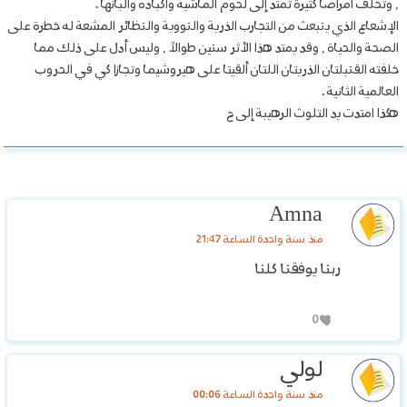
, وتخلف أمراضاً كثيرة تمتد إلى لحوم الماشية وأكباده وألبانها .
الإشعاع الذي ينبعث من التجارب الذرية والنووية والنظائر المشعة له خطرة على
الصحة والحياة , وقد يمتد هذا الأثر سنين طوالاً , وليس أدل على ذلك مما
خلفته القنبلتان الذريتان اللتان ألقيتا على هيروشيما وتجازا كي في الحروب
العالمية الثانية .
هكذا امتدت يد التلوث الرهيبة إلى ح
Amna
منذ سنة واحدة الساعة 21:47
ربنا يوفقنا كلنا
0
لولي
منذ سنة واحدة الساعة 00:06