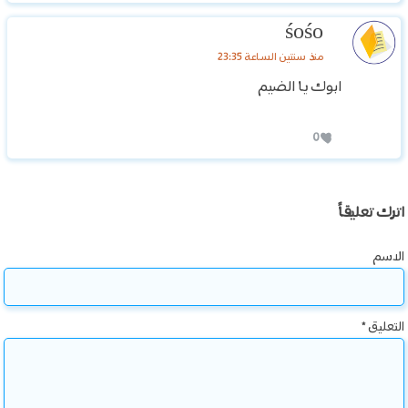
śośo
منذ سنتين الساعة 23:35
ابوك يا الضيم
0
اترك تعليقاً
الاسم
التعليق
*