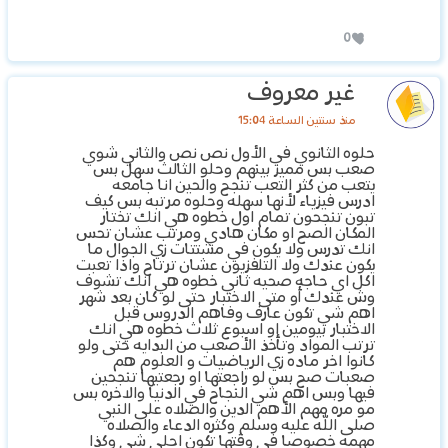
0
غير معروف
منذ سنتين الساعة 15:04
حلوه الثانوي في الأول نص نص والثاني شوي
صعب بس مميز بينهم وحلو الثالث سهل بس
يتعب من كثر التعب تنجح والحين انا جامعه
ادرس فيزياء لأنها سهله وحلوه مرتبه بس كيف
تبون تنجحون تمام اول خطوه هي انك تختار
المكان الصح او مكان هادي ومرتب عشان تحس
انك تدرس ولا يكون في مشتتات زي الجوال ما
يكون عندك ولا التلفزيون عشان ترتاح واذا تعبت
اكل اي حاجه صحيه ثاني خطوه هي انك تشوف
وش عندك أو متى الاختبار حتى لو كان بعد شهر
اهم شي تكون عارف وفاهم الدروس قبل
الاختبار بيومين او اسبوع ثلاث خطوه هي انك
ترتب المواد وتأخذ الأصعب من البدايه حتى ولو
كانوا اخر ماده زي الرياضيات و العلوم هم
صعبات صح بس لو راجعتها او رجعتيها تنجحين
فيها وبس اهم شي النجاح في الدنيا والاخره بس
مو مره مهم الأهم الدين والصلاه على النبي
صلى الله عليه وسلم وكثره الدعاء والصلاه
مهمه خصوصا في وقتها تكون احلى شي وكذا