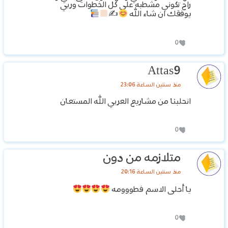
راح تكوني مشطبه على كل الخطوات وربي
يوفقك ان شاء الله
✍
0
Attas9
منذ سنتين الساعة 23:06
انحلبنا من مشاريع العربي الله المستعان
0
متلازمه من دون
منذ سنتين الساعة 20:16
يا أحلى الاسم فطووومه
0