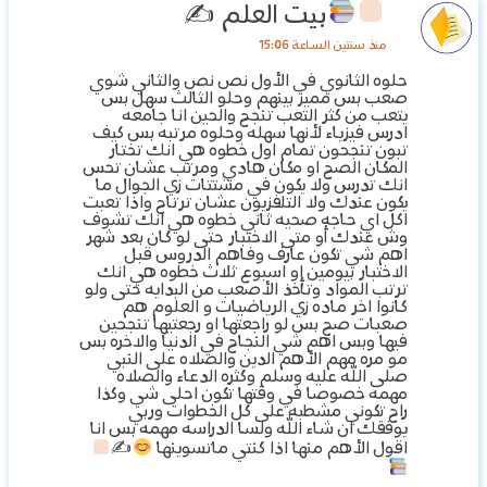
بيت العلم ✍
منذ سنتين الساعة 15:06
حلوه الثانوي في الأول نص نص والثاني شوي
صعب بس مميز بينهم وحلو الثالث سهل بس
يتعب من كثر التعب تنجح والحين انا جامعه
ادرس فيزياء لأنها سهله وحلوه مرتبه بس كيف
تبون تنجحون تمام اول خطوه هي انك تختار
المكان الصح او مكان هادي ومرتب عشان تحس
انك تدرس ولا يكون في مشتتات زي الجوال ما
يكون عندك ولا التلفزيون عشان ترتاح واذا تعبت
اكل اي حاجه صحيه ثاني خطوه هي انك تشوف
وش عندك أو متى الاختبار حتى لو كان بعد شهر
اهم شي تكون عارف وفاهم الدروس قبل
الاختبار بيومين او اسبوع ثلاث خطوه هي انك
ترتب المواد وتأخذ الأصعب من البدايه حتى ولو
كانوا اخر ماده زي الرياضيات و العلوم هم
صعبات صح بس لو راجعتها او رجعتيها تنجحين
فيها وبس اهم شي النجاح في الدنيا والاخره بس
مو مره مهم الأهم الدين والصلاه على النبي
صلى الله عليه وسلم وكثره الدعاء والصلاه
مهمه خصوصا في وقتها تكون احلى شي وكذا
راح تكوني مشطبه على كل الخطوات وربي
يوفقك ان شاء الله ولسا الدراسه مهمه بس انا
اقول الأهم منها اذا كنتي ماتسوينها
✍