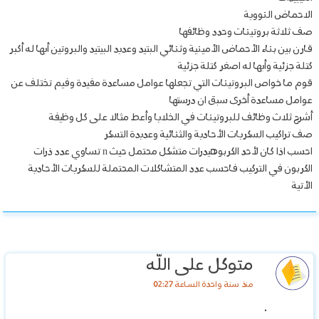
الاحماض النووية
صف ثلاثة بروتينات وحدد وظائفها
قارن بين بناء الأحماض الأمينية وثنائي البتيد وعديد البيتيد والبروتين أيها له أكبر
كتلة جزئية وأيها له اصغر كتلة جزئية
قوم ما خواص البروتينات التي تجعلها عوامل مساعدة مفيدة وفيم تختلف عن
عوامل مساعدة أخرى سبق ان درستها
أشرح ثلاث وظائف للبروتينات في الخلايا وأعط مثالا على كل وظيفة
صف تراكيب السكريات الأحادية والثنائية وعديدة التسكر
احسب اذا كان لأحد الكربوهيدرات متشكل محتمل حيث n تساوي عدد ذرات
الكربون في التركيب فاحسب عدد المتشاكلات المحتملة للسكريات الأحادية
الأتية
متوكل على الله
منذ سنة واحدة الساعة 02:27
.