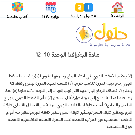
الرئيسية
الفصول الدراسية
توزيع ١٤٤٧
ألعاب تعليمية
مادة الجغرافيا الوحدة 10 -12
(√) يتحكم الضغط الجوي في اتجاه الرياح وسرعتها وقوتها (×)يتناسب الضغط
الجوي مع درجة الحرارة تناسبا طرديا (√) تكسب المياه الحرارة ببطئ وتفقدها
ببطئ (√)تضاف الرياح إلى الجهة التي تهب إليها لا إلى الجهة الآتية منها (×)الماء
بطبيعته السائلة يحتاج إلى درجة حرارة أقل ليسخن (√)يتأثر الضغط الجوي بتوزيع
اليابس والماء ج3: أسماء طبقات الغلاف الجوي مرتبة من الأسفل للأعلى طبقة
التروبوسفير طبقة الستراتوسفير طبقة الميزوسفير طبقة الثيرموسفير ب- أنواع
الأشعة الشمسية غير المرئية الأشعة تحت الحمراء الأشعة البنفسجية الأشعة
فوق البنفسجية