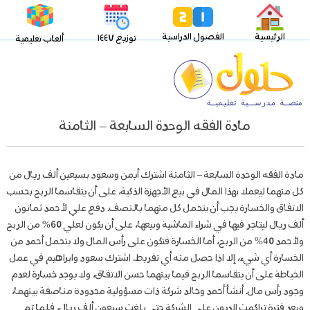
الرئيسية
الفصول الدراسية
توزيع ١٤٤٧
ألعاب تعليمية
مادة الفقه الوحدة السابعة – الثامنة
مادة الفقه الوحدة السابعة – الثامنة اشترك أيمن وسعود بسبعين ألف ريال من
كل منهما ليعملا بهذا المال في بيع الأجهزة الذكية، على أن يتقاسما الربح بحسب
الاتفاق والخسارة يجب أن يتحمل كل منهما بالنصف. دفع علي لأحمد ثمانون
ألف ريال ليتاجر فيها في شراء الماشية وبيعها، على أن يكون لعلي 60% من الربح
ولأحمد 40% من الربح، أما الخسارة فتكون على رأس المال ولا يتحمل أحمد من
الخسارة أي شيء، إلا اذا حصل منه أي تفريط. اشترك سعود وابراهيم في عمل
الخياطة على أن يتقاسما الربح فيما بينهما حسن الاتفاق، ولا يوجد خسارة لعدم
وجود رأس مال. أنشأ أحمد وخالد شركة ذات مسؤولية محدودة مناصفة بينهما،
وبعد فترة تراكمت الديون على الشركة حتى بلغت سبعون ألف ريال، فلما تم